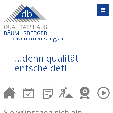
Navi
Qualitätshaus
Bäumlisberger
...denn qualität
entscheidet!
Sie wünschen sich ein