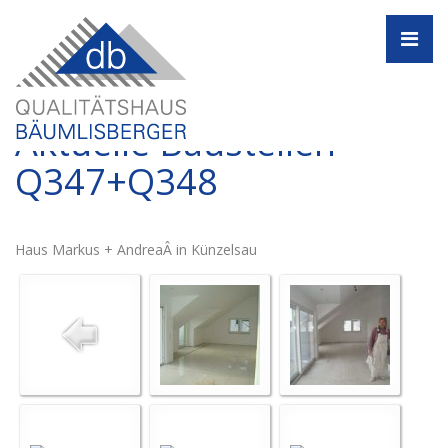
Navi
Aktuelle Baustellen -
Q347+Q348
Haus Markus + AndreaÂ in Künzelsau