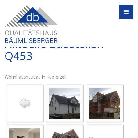
Navi
Aktuelle Baustellen -
Q453
Wohnhausneubau in Kupferzell