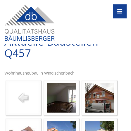
Navi
Aktuelle Baustellen -
Q457
Wohnhausneubau in Windischenbach