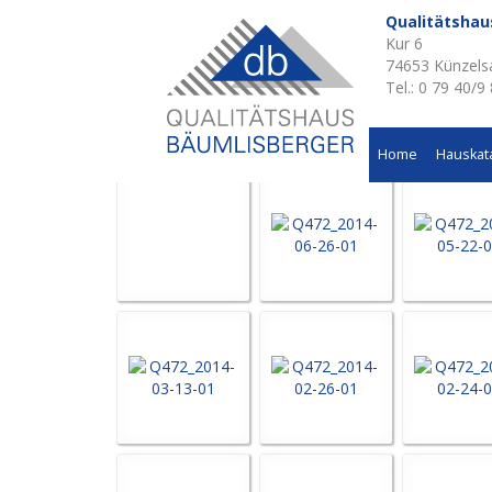
Qualitätsha
Kur 6
Aktuelle Baustellen 
74653 Künzels
Tel.: 0 79 40/9
Mehrfamilienwohnhaus in Dörzbach
Home
Hauskat