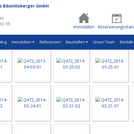
us Bäumlisberger GmbH
- Q472
au
 80 98
Immobilien
Reservierungsstan
alog
Immobilien
Referenzen
Baustellen
Unser Team
Kontakt