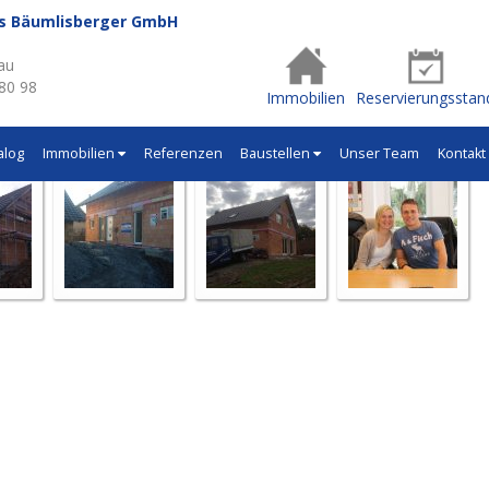
us Bäumlisberger GmbH
- Q475
au
 80 98
Immobilien
Reservierungsstan
alog
Immobilien
Referenzen
Baustellen
Unser Team
Kontakt