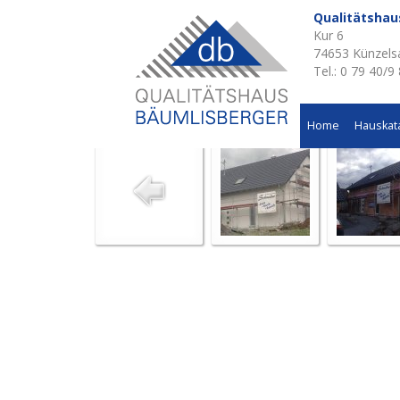
Qualitätsha
Kur 6
Aktuelle Baustellen 
74653 Künzels
Tel.: 0 79 40/9
Einfamilienwohnhaus in Michelbach am Wald
Home
Hauskat