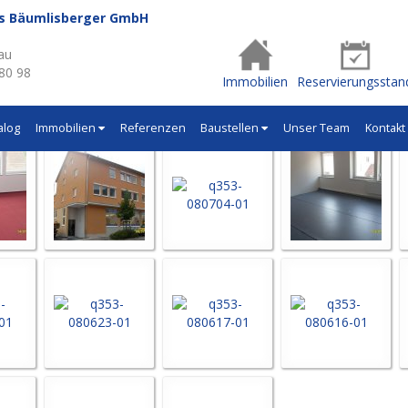
us Bäumlisberger GmbH
- Q353
au
 80 98
Immobilien
Reservierungsstan
alog
Immobilien
Referenzen
Baustellen
Unser Team
Kontakt