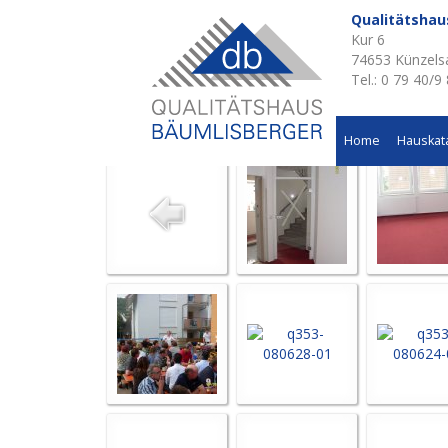
Qualitätsha
Kur 6
Aktuelle Baustellen 
74653 Künzels
Tel.: 0 79 40/9
Umbau eines bestehenden Gebäude in Künzelsau
Home
Hauskat