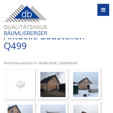
Navi
Aktuelle Baustellen -
Q499
Wohnhausneubau in Niedernhall, Giebelheide