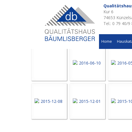
Qualitätsha
Kur 6
Aktuelle Baustellen 
74653 Künzels
Tel.: 0 79 40/9
Wohnhausneubau in Osterburken
Home
Hauskat