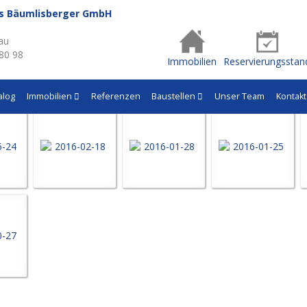
us Bäumlisberger GmbH
- Q521
au
 80 98
Immobilien
Reservierungsstan
alog
Immobilien
Referenzen
Baustellen
Unser Team
Kontakt