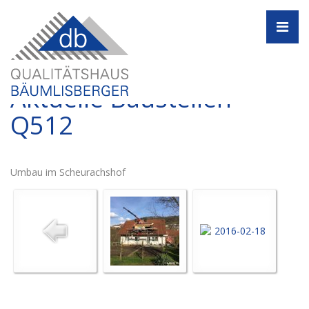
Navi
Aktuelle Baustellen -
Q512
Umbau im Scheurachshof