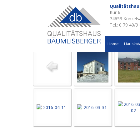
Qualitätsha
Kur 6
Aktuelle Baustellen 
74653 Künzels
Tel.: 0 79 40/9
Wohnhausneubau in Forchtenberg
Home
Hauskat