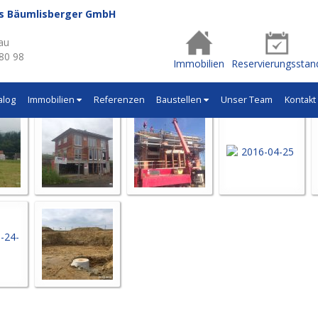
us Bäumlisberger GmbH
- Q519
au
 80 98
Immobilien
Reservierungsstan
alog
Immobilien
Referenzen
Baustellen
Unser Team
Kontakt