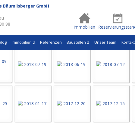
us Bäumlisberger GmbH
- Q552
au
 80 98
Immobilien
Reservierungsstan
alog
Immobilien
Referenzen
Baustellen
Unser Team
Kontakt