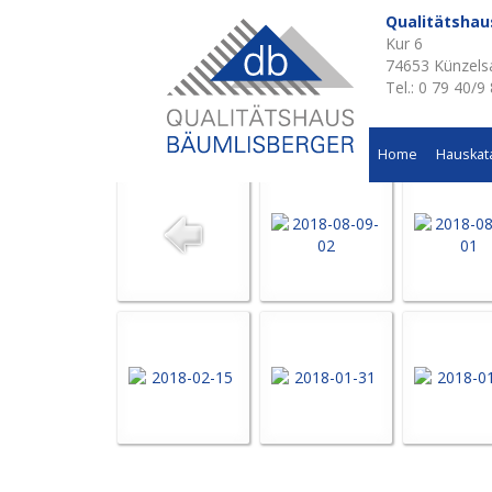
Qualitätsha
Kur 6
Aktuelle Baustellen 
74653 Künzels
Tel.: 0 79 40/9
Einfamilienhaus in Lauda
Home
Hauskat