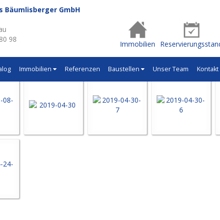
us Bäumlisberger GmbH
- Q536
au
 80 98
Immobilien
Reservierungsstan
alog
Immobilien
Referenzen
Baustellen
Unser Team
Kontakt