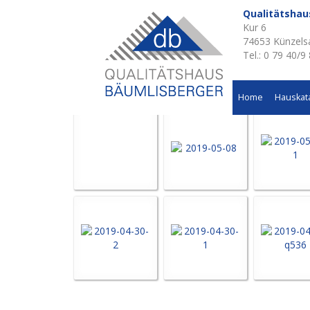
Qualitätsha
Kur 6
Aktuelle Baustellen 
74653 Künzels
Tel.: 0 79 40/9
Mehrfamilienhaus "Arcadia" in Dörzbach
Home
Hauskat