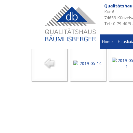
Qualitätsha
Kur 6
Aktuelle Baustellen 
74653 Künzels
Tel.: 0 79 40/9
Anbau in Pfedelbach
Home
Hauskat