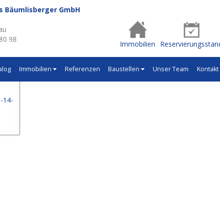
us Bäumlisberger GmbH
- Q581
au
 80 98
Immobilien
Reservierungsstan
alog
Immobilien
Referenzen
Baustellen
Unser Team
Kontakt