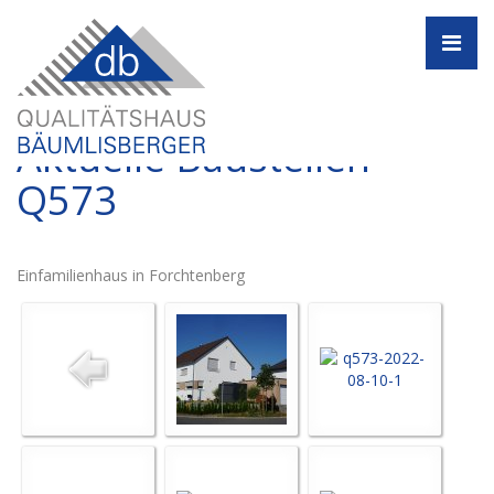
Navi
Aktuelle Baustellen -
Q573
Einfamilienhaus in Forchtenberg