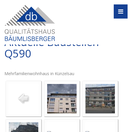
Navi
Aktuelle Baustellen -
Q590
Mehrfamilienwohnhaus in Künzelsau