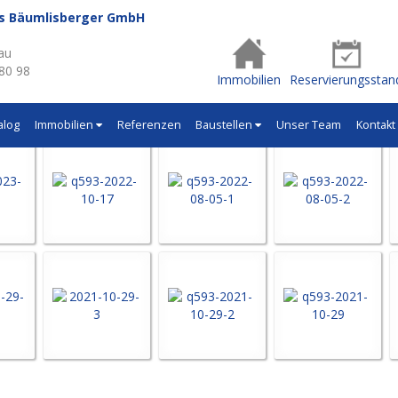
us Bäumlisberger GmbH
- Q593
au
 80 98
Immobilien
Reservierungsstan
alog
Immobilien
Referenzen
Baustellen
Unser Team
Kontakt