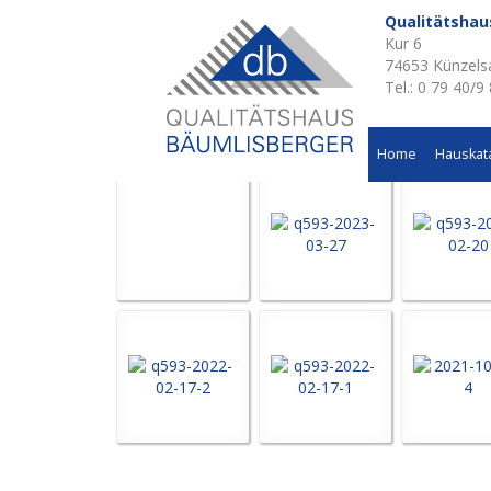
Qualitätsha
Kur 6
Aktuelle Baustellen 
74653 Künzels
Tel.: 0 79 40/9
Mehrfamilienhaus in Hohebach
Home
Hauskat