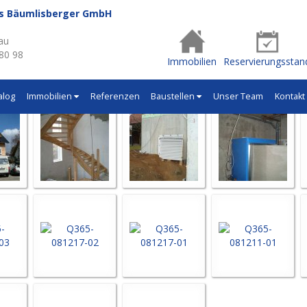
us Bäumlisberger GmbH
- Q365
au
 80 98
Immobilien
Reservierungsstan
alog
Immobilien
Referenzen
Baustellen
Unser Team
Kontakt