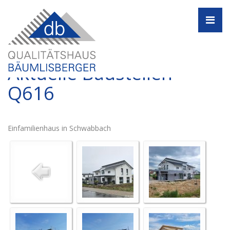
Navi
Aktuelle Baustellen -
Q616
Einfamilienhaus in Schwabbach