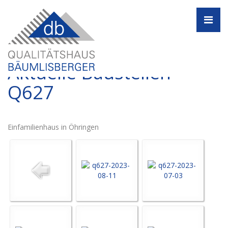
Navi
Aktuelle Baustellen -
Q627
Einfamilienhaus in Öhringen