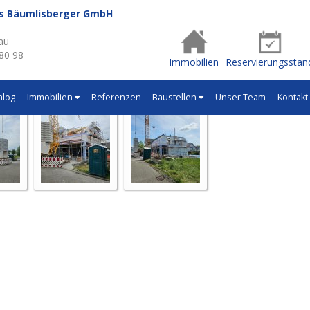
us Bäumlisberger GmbH
- Q632
au
 80 98
Immobilien
Reservierungsstan
alog
Immobilien
Referenzen
Baustellen
Unser Team
Kontakt