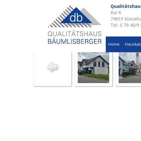
Qualitätsha
Kur 6
Aktuelle Baustellen 
74653 Künzels
Tel.: 0 79 40/9
Anbau an bestehendes Einfamilienhaus
Home
Hauskat