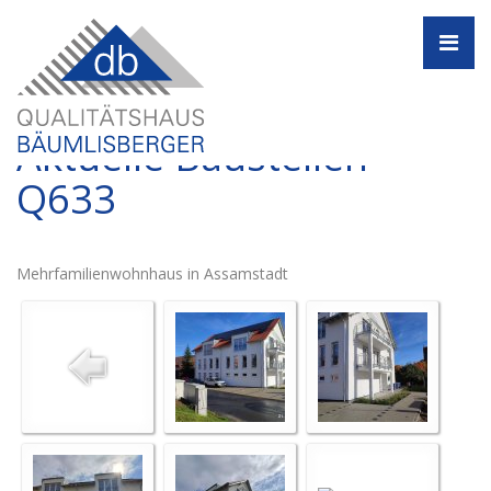
Navi
Aktuelle Baustellen -
Q633
Mehrfamilienwohnhaus in Assamstadt