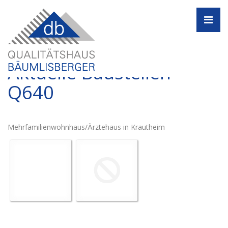
Navi
Aktuelle Baustellen -
Q640
Mehrfamilienwohnhaus/Ärztehaus in Krautheim