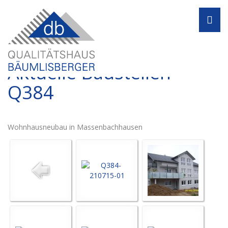
Navi
Aktuelle Baustellen -
Q384
Wohnhausneubau in Massenbachhausen