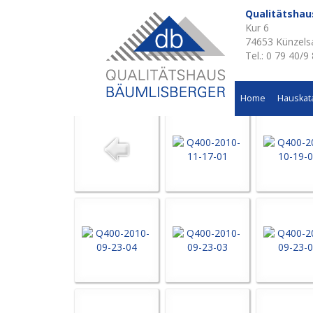
Qualitätsha
Kur 6
Aktuelle Baustellen 
74653 Künzels
Tel.: 0 79 40/9
Mehrfamilienwohnhaus in Künzelsau - Haus Fritz
Home
Hauskat