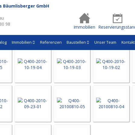
us Bäumlisberger GmbH
- Q400
au
 80 98
Immobilien
Reservierungsstan
alog
Immobilien
Referenzen
Baustellen
Unser Team
Kontakt