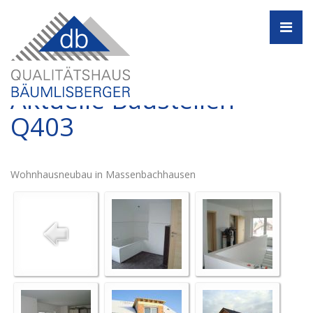
Navi
Aktuelle Baustellen -
Q403
Wohnhausneubau in Massenbachhausen