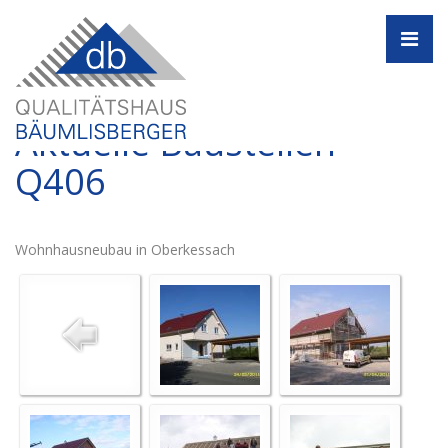
Navi
Aktuelle Baustellen -
Q406
Wohnhausneubau in Oberkessach