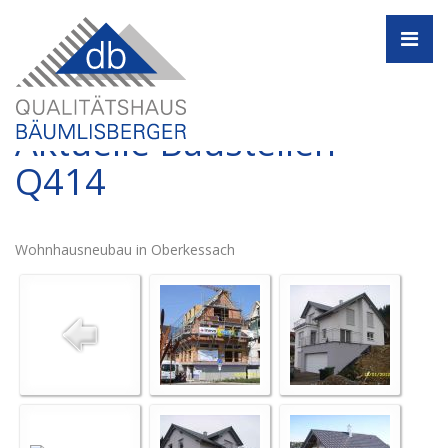
Navi
Aktuelle Baustellen -
Q414
Wohnhausneubau in Oberkessach