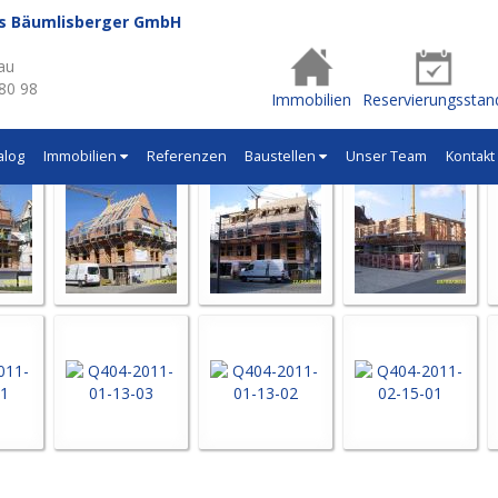
us Bäumlisberger GmbH
- Q415
au
 80 98
Immobilien
Reservierungsstan
alog
Immobilien
Referenzen
Baustellen
Unser Team
Kontakt