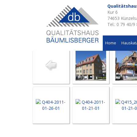
Qualitätsha
Kur 6
Aktuelle Baustellen 
74653 Künzels
Tel.: 0 79 40/9
Neubau eines Wohn und Bürogebäudes in Künzelsau
Home
Hauskat