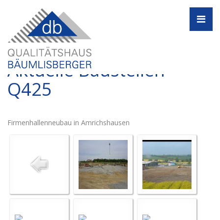
Navi
Aktuelle Baustellen -
Q425
Firmenhallenneubau in Amrichshausen