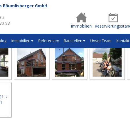
us Bäumlisberger GmbH
- Q448
au
 80 98
Immobilien
Reservierungsstan
alog
Immobilien
Referenzen
Baustellen
Unser Team
Kontakt