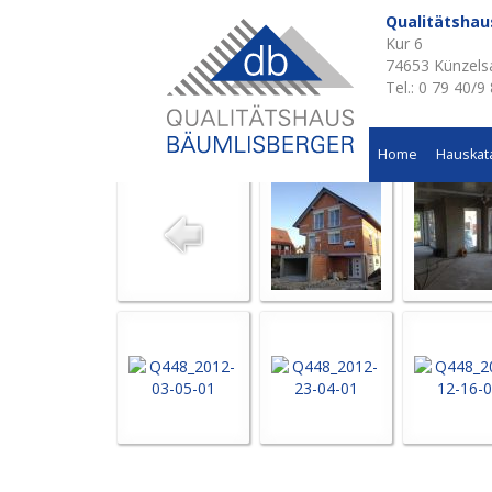
Qualitätsha
Kur 6
Aktuelle Baustellen 
74653 Künzels
Tel.: 0 79 40/9
Wohnhausneubau in Amrichshausen
Home
Hauskat