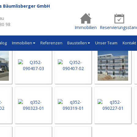
us Bäumlisberger GmbH
- Q352
au
 80 98
Immobilien
Reservierungsstan
alog
Immobilien
Referenzen
Baustellen
Unser Team
Kontakt