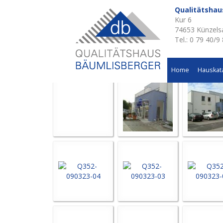
Qualitätsha
Kur 6
Aktuelle Baustellen 
74653 Künzels
Tel.: 0 79 40/9
Psychotherapeutische Klinik in Bad Mergentheim
Home
Hauskat