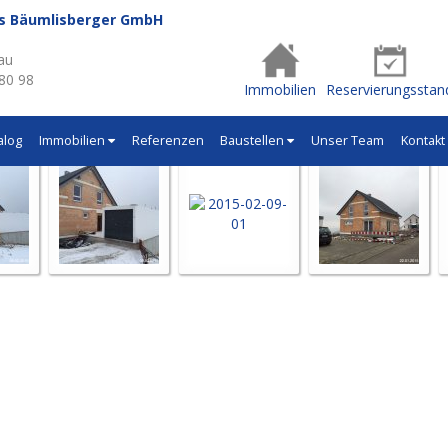
us Bäumlisberger GmbH
- Q499
au
 80 98
Immobilien
Reservierungsstan
alog
Immobilien
Referenzen
Baustellen
Unser Team
Kontakt