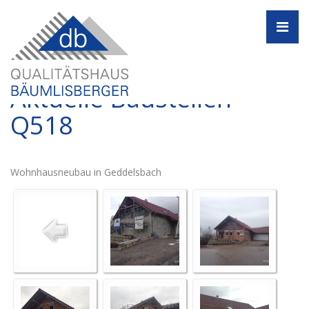
Navi
Aktuelle Baustellen -
Q518
Wohnhausneubau in Geddelsbach