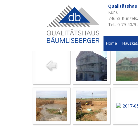
Qualitätsha
Kur 6
Aktuelle Baustellen 
74653 Künzels
Tel.: 0 79 40/9
Wohnhausneubau in Büttelbronn
Home
Hauskat