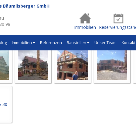
us Bäumlisberger GmbH
- Q546
au
 80 98
Immobilien
Reservierungsstan
alog
Immobilien
Referenzen
Baustellen
Unser Team
Kontakt