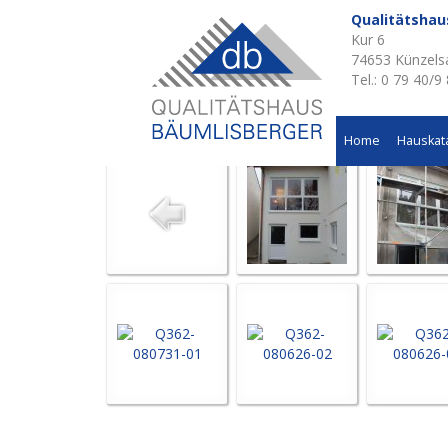
Qualitätsha
Kur 6
Aktuelle Baustellen 
74653 Künzels
Tel.: 0 79 40/9
Wohnhausanbau in Diebach
Home
Hauskat