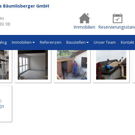
us Bäumlisberger GmbH
- Q362
au
 80 98
Immobilien
Reservierungsstan
alog
Immobilien
Referenzen
Baustellen
Unser Team
Kontakt