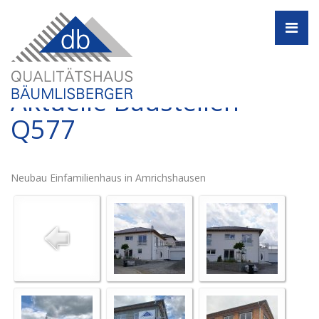
Navi
Aktuelle Baustellen -
Q577
Neubau Einfamilienhaus in Amrichshausen