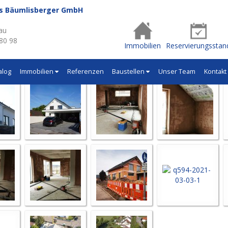
us Bäumlisberger GmbH
- Q594
au
 80 98
Immobilien
Reservierungsstan
alog
Immobilien
Referenzen
Baustellen
Unser Team
Kontakt