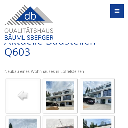
Navi
Aktuelle Baustellen -
Q603
Neubau eines Wohnhauses in Löffelstelzen