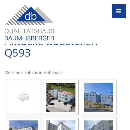
Navi
Aktuelle Baustellen -
Q593
Mehrfamilienhaus in Hohebach