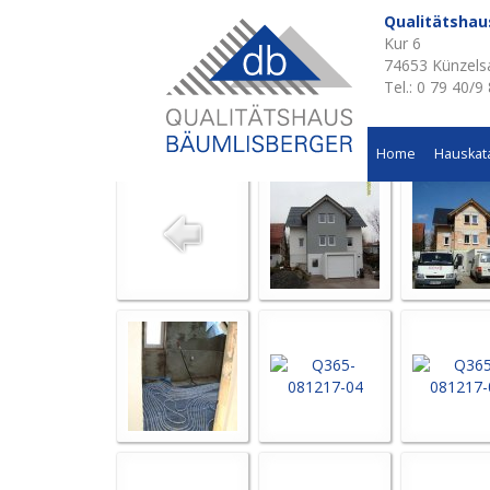
Qualitätsha
Kur 6
Aktuelle Baustellen 
74653 Künzels
Tel.: 0 79 40/9
Wohnhausneubau in Langenbeutingen
Home
Hauskat