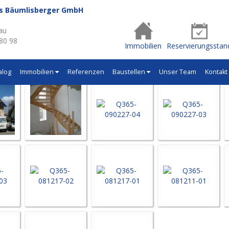
us Bäumlisberger GmbH
- Q365
au
 80 98
Immobilien
Reservierungsstan
alog
Immobilien
Referenzen
Baustellen
Unser Team
Kontakt