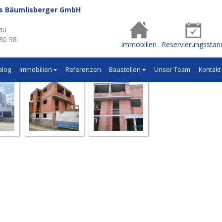
us Bäumlisberger GmbH
- Q612
au
 80 98
Immobilien
Reservierungsstan
alog
Immobilien
Referenzen
Baustellen
Unser Team
Kontakt