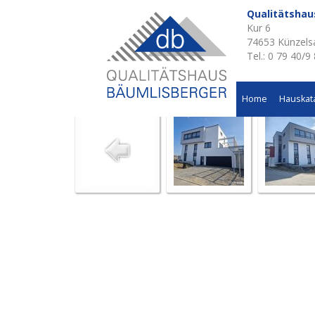
Qualitätsha
Kur 6
Aktuelle Baustellen 
74653 Künzels
Tel.: 0 79 40/9
Einfamilienhaus in Gaisbach
Home
Hauskat