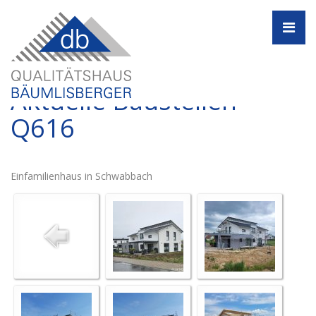
Navi
Aktuelle Baustellen -
Q616
Einfamilienhaus in Schwabbach