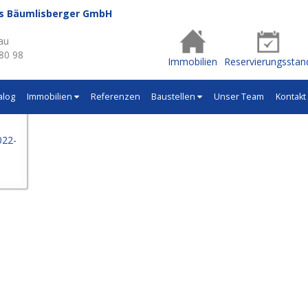
us Bäumlisberger GmbH
- Q620
au
 80 98
Immobilien
Reservierungsstan
alog
Immobilien
Referenzen
Baustellen
Unser Team
Kontakt