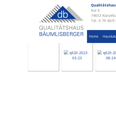
Qualitätsha
Kur 6
Aktuelle Baustellen 
74653 Künzels
Tel.: 0 79 40/9
Einfamilienwohnhaus in Buchenbach
Home
Hauskat