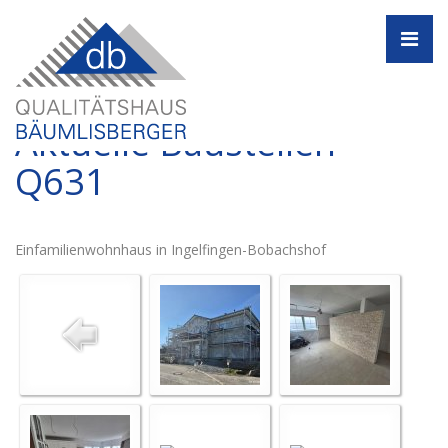
Navi
Aktuelle Baustellen -
Q631
Einfamilienwohnhaus in Ingelfingen-Bobachshof