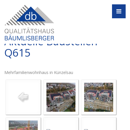
Navi
Aktuelle Baustellen -
Q615
Mehrfamilienwohnhaus in Künzelsau