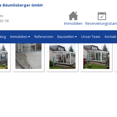
us Bäumlisberger GmbH
- Q368
au
 80 98
Immobilien
Reservierungsstan
alog
Immobilien
Referenzen
Baustellen
Unser Team
Kontakt