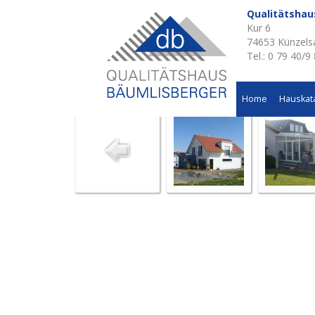
Qualitätsha
Kur 6
Aktuelle Baustellen 
74653 Künzels
Tel.: 0 79 40/9
Wintergartenanbau in Gaisbach
Home
Hauskat