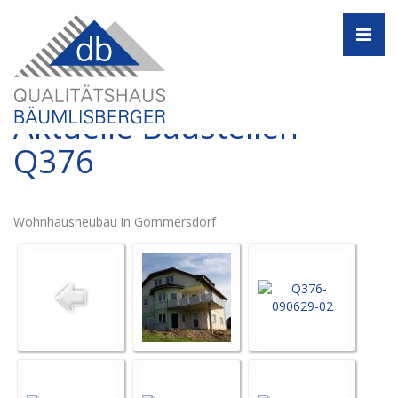
Navi
Aktuelle Baustellen -
Q376
Wohnhausneubau in Gommersdorf