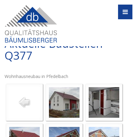
Navi
Aktuelle Baustellen -
Q377
Wohnhausneubau in Pfedelbach