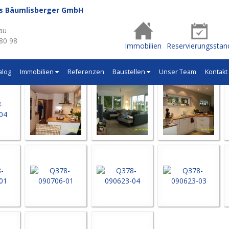
us Bäumlisberger GmbH
- Q378
au
 80 98
Immobilien
Reservierungsstan
alog
Immobilien
Referenzen
Baustellen
Unser Team
Kontakt