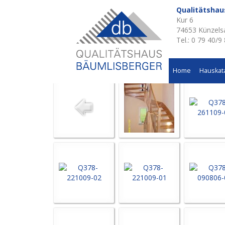
Qualitätsha
Kur 6
Aktuelle Baustellen 
74653 Künzels
Tel.: 0 79 40/9
Wohnhausneubau in Kupferzell
Home
Hauskat